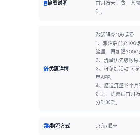
摘要说明
首月按天计费，套餐外
钟。
激活强充100话费
1、激活后首充100
流量，再加赠200
2、流量优先级顺序
优惠详情
3、可参加活动:可
电APP。
4、赠送流量12个
综上：优惠后首月按天
分钟通话。
物流方式
京东/顺丰