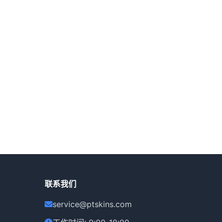
联系我们
service@ptskins.com