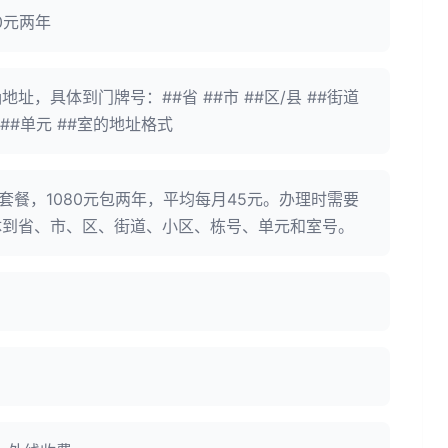
0元两年
址，具体到门牌号：##省 ##市 ##区/县 ##街道
号 ##单元 ##室的地址格式
带套餐，1080元包两年，平均每月45元。办理时需要
体到省、市、区、街道、小区、栋号、单元和室号。