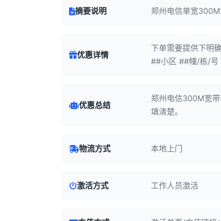
摘要说明
郑州电信单宽300M
下单需要提供下明确地
优惠详情
##小区 ##幢/栋/
郑州电信300M宽
优惠总结
填清楚。
物流方式
本地上门
激活方式
工作人员激活