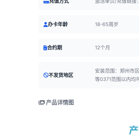
充值方式
激活单页/充值链接
办卡年龄
18-65周岁
合约期
12个月
安装范围：郑州市
不发货地区
等0371范围以内均
产品详情图