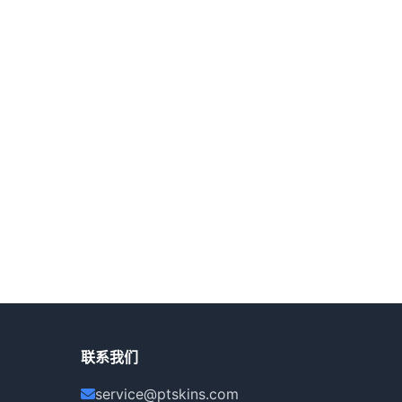
联系我们
service@ptskins.com