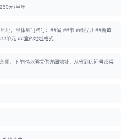
260元/半年
址，具体到门牌号：##省 ##市 ##区/县 ##街道
号 ##单元 ##室的地址格式
带套餐，下单时必须提供详细地址，从省到房间号都得