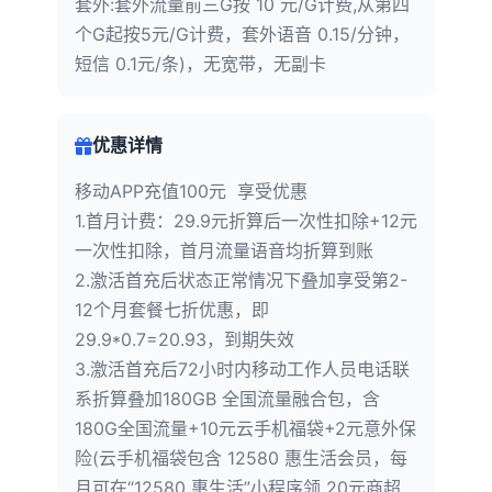
套外:套外流量前三G按 10 元/G计费,从第四
个G起按5元/G计费，套外语音 0.15/分钟，
短信 0.1元/条)，无宽带，无副卡
优惠详情
移动APP充值100元 享受优惠
1.首月计费：29.9元折算后一次性扣除+12元
一次性扣除，首月流量语音均折算到账
2.激活首充后状态正常情况下叠加享受第2-
12个月套餐七折优惠，即
29.9*0.7=20.93，到期失效
3.激活首充后72小时内移动工作人员电话联
系折算叠加180GB 全国流量融合包，含
180G全国流量+10元云手机福袋+2元意外保
险(云手机福袋包含 12580 惠生活会员，每
月可在“12580 惠生活”小程序领 20元商超