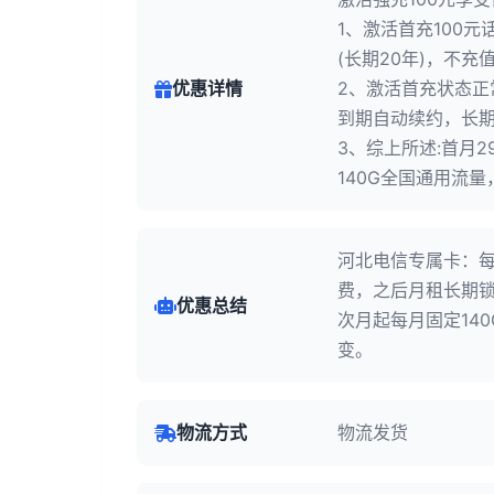
1、激活首充100
(长期20年)，不充
优惠详情
2、激活首充状态正
到期自动续约，长期2
3、综上所述:首月2
140G全国通用流
河北电信专属卡：每
费，之后月租长期锁定
优惠总结
次月起每月固定14
变。
物流方式
物流发货