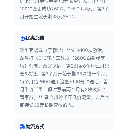
综上:首月半价半量+3元安全管家，用户打
10010变更成功260G，2-6个月8元，第7个
月开始生效长期38元260G
优惠总结
这个套餐说白了就是：**先充100块激活，
然后打10010转人工改成【260G白银畅享
版】套餐。改完之后，第2到第6个月每月只
要8块钱，第7个月开始长期38块钱一个月，
每个月给260G通用流量+100分钟通话。首
月半价半量，但注意前两个月有3块钱安全
管家费。** 适合想薅半年低价流量，之后也
能接受38元长期套餐的人。
物流方式