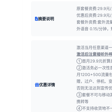
原套餐资费:29.9元
优惠后资费:29.9元
摘要说明
套餐外资费:套外流量
外语音 0.15/分钟
激活当月任意渠道一
激活后注意接听外
①首月29.9元折
②激活务必一次性首
月120G+50G流
赠，过户、停机、变
优惠详情
否则无法达到宣传优
③套餐不可与移动
携转等
④不支持收货地不