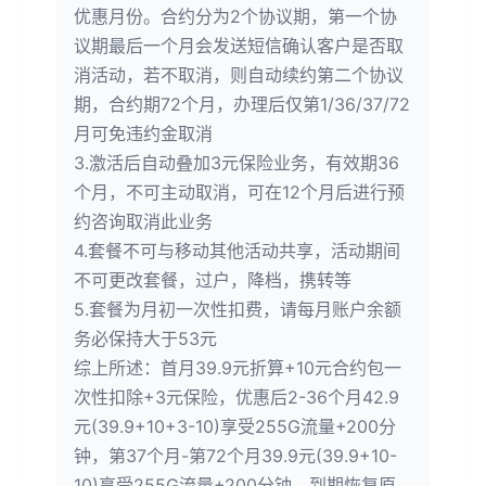
优惠月份。合约分为2个协议期，第一个协
议期最后一个月会发送短信确认客户是否取
消活动，若不取消，则自动续约第二个协议
期，合约期72个月，办理后仅第1/36/37/72
月可免违约金取消
3.激活后自动叠加3元保险业务，有效期36
个月，不可主动取消，可在12个月后进行预
约咨询取消此业务
4.套餐不可与移动其他活动共享，活动期间
不可更改套餐，过户，降档，携转等
5.套餐为月初一次性扣费，请每月账户余额
务必保持大于53元
综上所述：首月39.9元折算+10元合约包一
次性扣除+3元保险，优惠后2-36个月42.9
元(39.9+10+3-10)享受255G流量+200分
钟，第37个月-第72个月39.9元(39.9+10-
10)享受255G流量+200分钟，到期恢复原