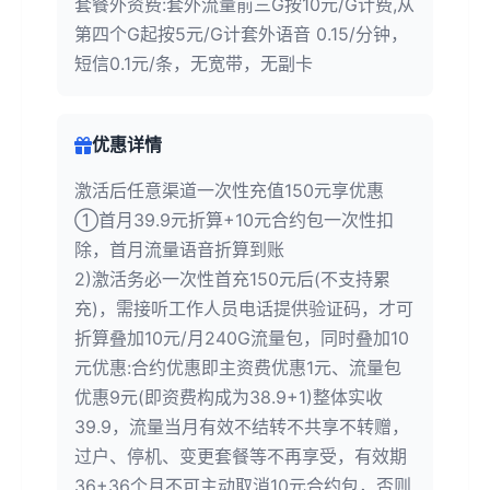
套餐外资费:套外流量前三G按10元/G计费,从
第四个G起按5元/G计套外语音 0.15/分钟，
短信0.1元/条，无宽带，无副卡
优惠详情
激活后任意渠道一次性充值150元享优惠
①首月39.9元折算+10元合约包一次性扣
除，首月流量语音折算到账
2)激活务必一次性首充150元后(不支持累
充)，需接听工作人员电话提供验证码，才可
折算叠加10元/月240G流量包，同时叠加10
元优惠:合约优惠即主资费优惠1元、流量包
优惠9元(即资费构成为38.9+1)整体实收
39.9，流量当月有效不结转不共享不转赠，
过户、停机、变更套餐等不再享受，有效期
36+36个月不可主动取消10元合约包，否则